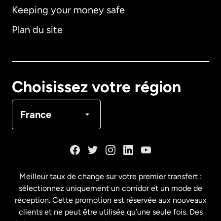
Keeping your money safe
Allemagne
Plan du site
Australie
Canada
English
Choisissez votre région
Canada
Français
France
Danemark
Espagne
Meilleur taux de change sur votre premier transfert :
sélectionnez uniquement un corridor et un mode de
États-Unis
English
réception. Cette promotion est réservée aux nouveaux
clients et ne peut être utilisée qu’une seule fois. Des