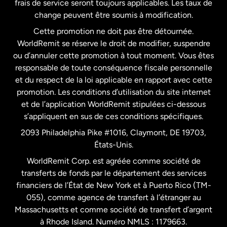
frais de service seront toujours applicables. Les taux de
États-Unis
Español
change peuvent être soumis à modification.
Cette promotion ne doit pas être détournée.
France
WorldRemit se réserve le droit de modifier, suspendre
ou d’annuler cette promotion à tout moment. Vous êtes
responsable de toute conséquence fiscale personnelle
Malaisie
et du respect de la loi applicable en rapport avec cette
promotion. Les conditions d’utilisation du site internet
Nouvelle-Zélande
et de l’application WorldRemit stipulées ci-dessous
s’appliquent en sus de ces conditions spécifiques.
Pays-Bas
2093 Philadelphia Pike #1016, Claymont, DE 19703,
États-Unis.
WorldRemit Corp. est agréée comme société de
Royaume-Uni
transferts de fonds par le département des services
financiers de l’État de New York et à Puerto Rico (TM-
Suède
055), comme agence de transfert à l’étranger au
Massachusetts et comme société de transfert d’argent
à Rhode Island. Numéro NMLS : 1179663.