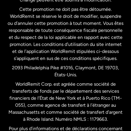
Cette promotion ne doit pas être détournée.
France
WorldRemit se réserve le droit de modifier, suspendre
ou d’annuler cette promotion à tout moment. Vous êtes
responsable de toute conséquence fiscale personnelle
Malaisie
et du respect de la loi applicable en rapport avec cette
promotion. Les conditions d’utilisation du site internet
Nouvelle-Zélande
et de l’application WorldRemit stipulées ci-dessous
s’appliquent en sus de ces conditions spécifiques.
Pays-Bas
2093 Philadelphia Pike #1016, Claymont, DE 19703,
États-Unis.
WorldRemit Corp. est agréée comme société de
Royaume-Uni
transferts de fonds par le département des services
financiers de l’État de New York et à Puerto Rico (TM-
Suède
055), comme agence de transfert à l’étranger au
Massachusetts et comme société de transfert d’argent
à Rhode Island. Numéro NMLS : 1179663.
Pour plus d’informations et de déclarations concernant