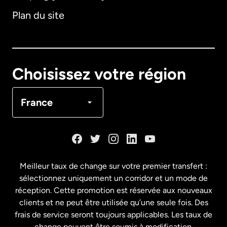
Plan du site
Australie
Canada
English
Choisissez votre région
Canada
Français
France
Danemark
Espagne
Meilleur taux de change sur votre premier transfert :
sélectionnez uniquement un corridor et un mode de
États-Unis
English
réception. Cette promotion est réservée aux nouveaux
clients et ne peut être utilisée qu’une seule fois. Des
frais de service seront toujours applicables. Les taux de
États-Unis
Español
change peuvent être soumis à modification.