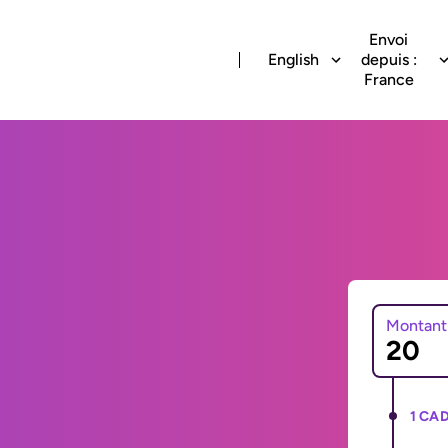
Envoi
English
depuis :
France
Montant
1 CAD