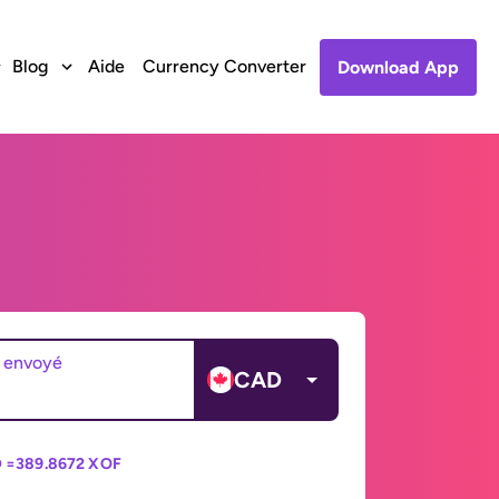
Blog
Aide
Currency Converter
Download App
 envoyé
CAD
 =
389.8672 XOF