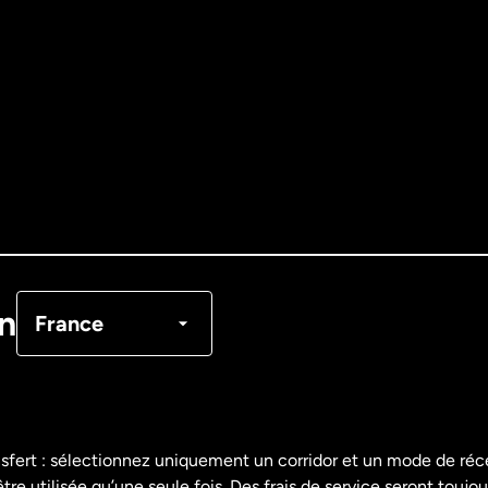
Allemagne
Australie
Canada
English
Canada
Français
on
France
Danemark
Espagne
nsfert : sélectionnez uniquement un corridor et un mode de ré
re utilisée qu’une seule fois. Des frais de service seront toujou