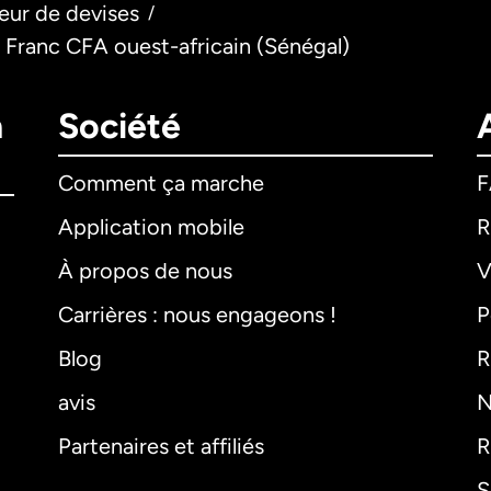
eur de devises
/
 Franc CFA ouest-africain (Sénégal)
n
Société
Comment ça marche
Application mobile
R
À propos de nous
V
Carrières : nous engageons !
P
Blog
R
avis
N
Partenaires et affiliés
R
S