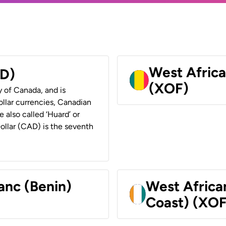
West Africa
AD)
(XOF)
y of Canada, and is
ollar currencies, Canadian
e also called ‘Huard’ or
Dollar (CAD) is the seventh
anc (Benin)
West Africa
Coast) (XOF