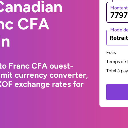
Canadian
Montant
anc CFA
Mode de
in
Retrai
Frais
Temps de t
to Franc CFA ouest-
Total à pa
emit currency converter,
XOF exchange rates for