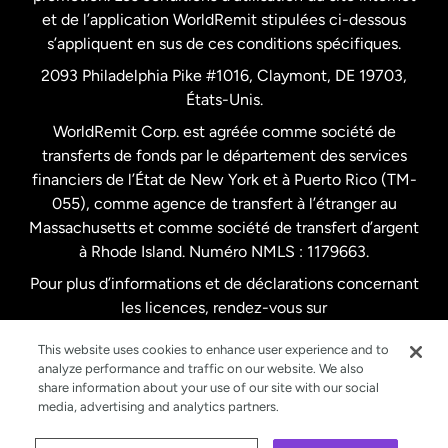
Nouvelle-Zélande
et de l’application WorldRemit stipulées ci-dessous
s’appliquent en sus de ces conditions spécifiques.
Pays-Bas
2093 Philadelphia Pike #1016, Claymont, DE 19703,
États-Unis.
WorldRemit Corp. est agréée comme société de
Royaume-Uni
transferts de fonds par le département des services
financiers de l’État de New York et à Puerto Rico (TM-
Suède
055), comme agence de transfert à l’étranger au
Massachusetts et comme société de transfert d’argent
à Rhode Island. Numéro NMLS : 1179663.
Pour plus d’informations et de déclarations concernant
les licences, rendez-vous sur
https://www.worldremit.com/fr/about-us/disclosures
.
This website uses cookies to enhance user experience and to
analyze performance and traffic on our website. We also
share information about your use of our site with our social
media, advertising and analytics partners.