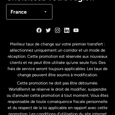
Canada
Français
France
Danemark
Espagne
Meilleur taux de change sur votre premier transfert :
sélectionnez uniquement un corridor et un mode de
États-Unis
English
réception. Cette promotion est réservée aux nouveaux
clients et ne peut être utilisée qu’une seule fois. Des
frais de service seront toujours applicables. Les taux de
États-Unis
Español
change peuvent être soumis à modification.
Cette promotion ne doit pas être détournée.
France
WorldRemit se réserve le droit de modifier, suspendre
ou d’annuler cette promotion à tout moment. Vous êtes
responsable de toute conséquence fiscale personnelle
Malaisie
et du respect de la loi applicable en rapport avec cette
promotion. Les conditions d’utilisation du site internet