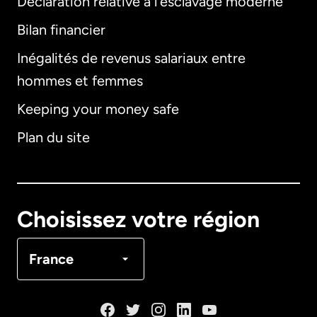
Déclaration relative à l'esclavage moderne
Bilan financier
International
English
Inégalités de revenus salariaux entre
hommes et femmes
Keeping your money safe
Allemagne
Plan du site
Australie
Canada
English
Choisissez votre région
Canada
Français
France
Danemark