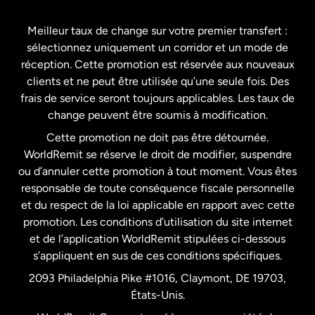
Espagne
Meilleur taux de change sur votre premier transfert :
sélectionnez uniquement un corridor et un mode de
États-Unis
English
réception. Cette promotion est réservée aux nouveaux
clients et ne peut être utilisée qu’une seule fois. Des
frais de service seront toujours applicables. Les taux de
États-Unis
Español
change peuvent être soumis à modification.
Cette promotion ne doit pas être détournée.
France
WorldRemit se réserve le droit de modifier, suspendre
ou d’annuler cette promotion à tout moment. Vous êtes
responsable de toute conséquence fiscale personnelle
Malaisie
et du respect de la loi applicable en rapport avec cette
promotion. Les conditions d’utilisation du site internet
Nouvelle-Zélande
et de l’application WorldRemit stipulées ci-dessous
s’appliquent en sus de ces conditions spécifiques.
Pays-Bas
2093 Philadelphia Pike #1016, Claymont, DE 19703,
États-Unis.