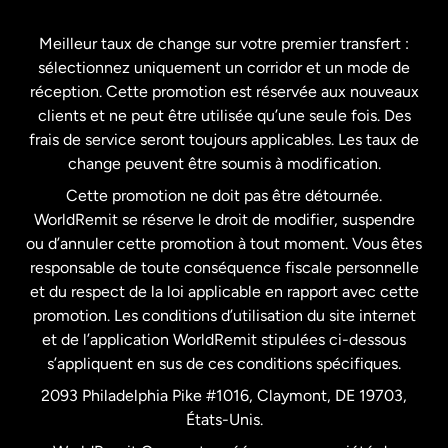
Espagne
Meilleur taux de change sur votre premier transfert :
sélectionnez uniquement un corridor et un mode de
États-Unis
English
réception. Cette promotion est réservée aux nouveaux
clients et ne peut être utilisée qu’une seule fois. Des
frais de service seront toujours applicables. Les taux de
États-Unis
Español
change peuvent être soumis à modification.
Cette promotion ne doit pas être détournée.
France
WorldRemit se réserve le droit de modifier, suspendre
ou d’annuler cette promotion à tout moment. Vous êtes
responsable de toute conséquence fiscale personnelle
Malaisie
et du respect de la loi applicable en rapport avec cette
promotion. Les conditions d’utilisation du site internet
Nouvelle-Zélande
et de l’application WorldRemit stipulées ci-dessous
s’appliquent en sus de ces conditions spécifiques.
Pays-Bas
2093 Philadelphia Pike #1016, Claymont, DE 19703,
États-Unis.