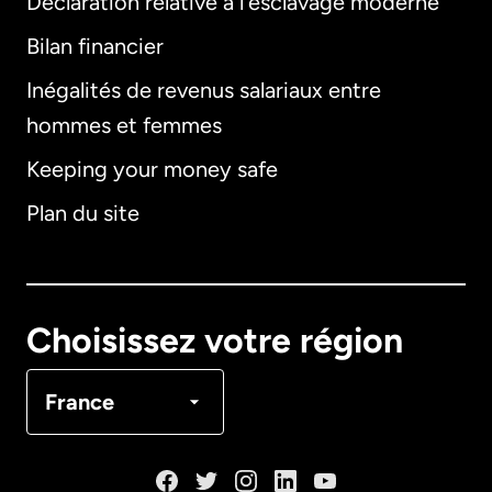
Déclaration relative à l'esclavage moderne
Bilan financier
International
English
Inégalités de revenus salariaux entre
hommes et femmes
Keeping your money safe
Allemagne
Plan du site
Australie
Canada
English
Choisissez votre région
Canada
Français
France
Danemark