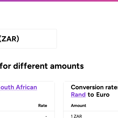
 (ZAR)
 for different amounts
outh African
Conversion rate
Rand
to
Euro
Rate
Amount
-
1
ZAR