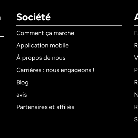
n
Société
Comment ça marche
Application mobile
R
À propos de nous
V
Carrières : nous engageons !
P
Blog
R
avis
N
Partenaires et affiliés
R
S