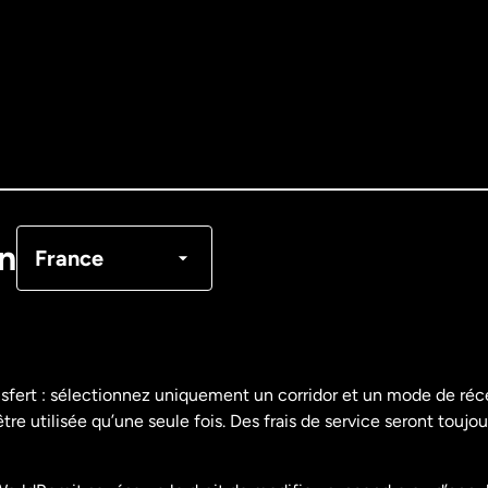
Allemagne
Australie
Canada
English
Canada
Français
on
France
Danemark
Espagne
nsfert : sélectionnez uniquement un corridor et un mode de ré
re utilisée qu’une seule fois. Des frais de service seront toujou
États-Unis
English