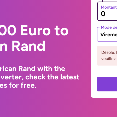
Montant
00 Euro to
Mode de
Vireme
an Rand
Désolé, 
veuillez
rican Rand with the
erter, check the latest
s for free.