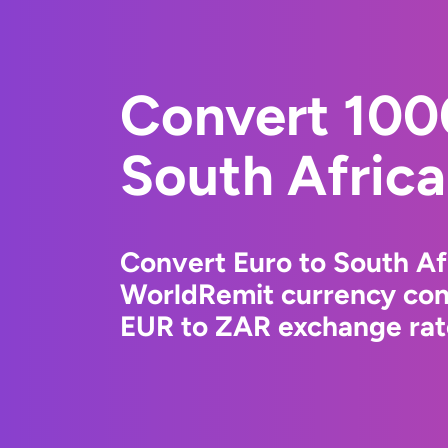
Convert 100
South Afric
Convert Euro to South Af
WorldRemit currency conv
EUR to ZAR exchange rate