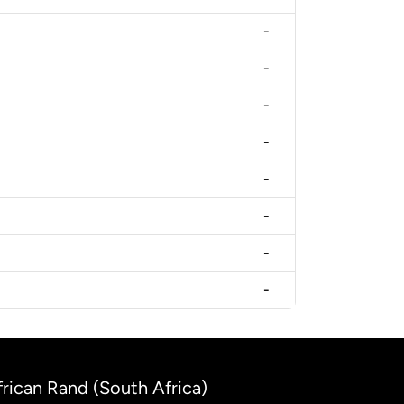
-
-
-
-
-
-
-
-
frican Rand (South Africa)