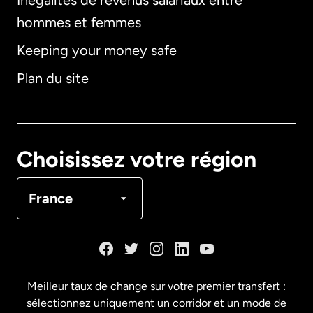
Inégalités de revenus salariaux entre
hommes et femmes
Keeping your money safe
Allemagne
Plan du site
Australie
Canada
English
Choisissez votre région
Canada
Français
France
Danemark
Espagne
Meilleur taux de change sur votre premier transfert :
sélectionnez uniquement un corridor et un mode de