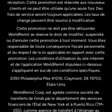
États-Unis
English
réception. Cette promotion est réservée aux nouveaux
clients et ne peut être utilisée qu’une seule fois. Des
frais de service seront toujours applicables. Les taux de
États-Unis
Español
change peuvent être soumis à modification.
Cette promotion ne doit pas être détournée.
France
WorldRemit se réserve le droit de modifier, suspendre
ou d’annuler cette promotion à tout moment. Vous êtes
responsable de toute conséquence fiscale personnelle
Malaisie
et du respect de la loi applicable en rapport avec cette
promotion. Les conditions d’utilisation du site internet
Nouvelle-Zélande
et de l’application WorldRemit stipulées ci-dessous
s’appliquent en sus de ces conditions spécifiques.
Pays-Bas
2093 Philadelphia Pike #1016, Claymont, DE 19703,
États-Unis.
WorldRemit Corp. est agréée comme société de
Royaume-Uni
transferts de fonds par le département des services
financiers de l’État de New York et à Puerto Rico (TM-
Suède
055), comme agence de transfert à l’étranger au