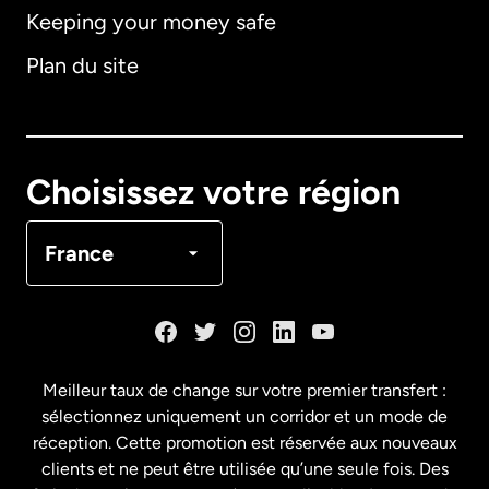
Keeping your money safe
Allemagne
Plan du site
Australie
Canada
English
Choisissez votre région
Canada
Français
France
Danemark
Espagne
Meilleur taux de change sur votre premier transfert :
sélectionnez uniquement un corridor et un mode de
États-Unis
English
réception. Cette promotion est réservée aux nouveaux
clients et ne peut être utilisée qu’une seule fois. Des