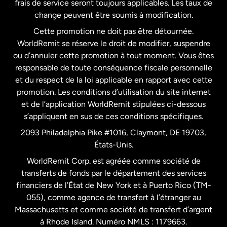
frais de service seront toujours applicables. Les taux de
États-Unis
Español
change peuvent être soumis à modification.
Cette promotion ne doit pas être détournée.
France
WorldRemit se réserve le droit de modifier, suspendre
ou d’annuler cette promotion à tout moment. Vous êtes
responsable de toute conséquence fiscale personnelle
Malaisie
et du respect de la loi applicable en rapport avec cette
promotion. Les conditions d’utilisation du site internet
Nouvelle-Zélande
et de l’application WorldRemit stipulées ci-dessous
s’appliquent en sus de ces conditions spécifiques.
Pays-Bas
2093 Philadelphia Pike #1016, Claymont, DE 19703,
États-Unis.
WorldRemit Corp. est agréée comme société de
Royaume-Uni
transferts de fonds par le département des services
financiers de l’État de New York et à Puerto Rico (TM-
Suède
055), comme agence de transfert à l’étranger au
Massachusetts et comme société de transfert d’argent
à Rhode Island. Numéro NMLS : 1179663.