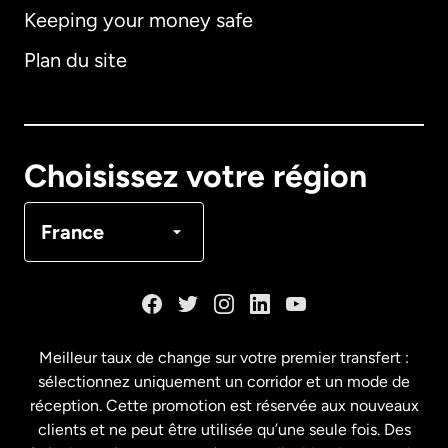
Keeping your money safe
Allemagne
Plan du site
Australie
Canada
English
Choisissez votre région
Canada
Français
France
Danemark
Espagne
Meilleur taux de change sur votre premier transfert :
sélectionnez uniquement un corridor et un mode de
États-Unis
English
réception. Cette promotion est réservée aux nouveaux
clients et ne peut être utilisée qu’une seule fois. Des