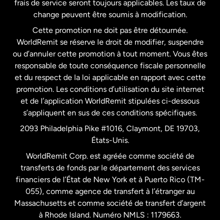
frais de service seront toujours applicables. Les taux de
États-Unis
Español
change peuvent être soumis à modification.
Cette promotion ne doit pas être détournée.
France
WorldRemit se réserve le droit de modifier, suspendre
ou d’annuler cette promotion à tout moment. Vous êtes
responsable de toute conséquence fiscale personnelle
Malaisie
et du respect de la loi applicable en rapport avec cette
promotion. Les conditions d’utilisation du site internet
Nouvelle-Zélande
et de l’application WorldRemit stipulées ci-dessous
s’appliquent en sus de ces conditions spécifiques.
Pays-Bas
2093 Philadelphia Pike #1016, Claymont, DE 19703,
États-Unis.
WorldRemit Corp. est agréée comme société de
Royaume-Uni
transferts de fonds par le département des services
financiers de l’État de New York et à Puerto Rico (TM-
Suède
055), comme agence de transfert à l’étranger au
Massachusetts et comme société de transfert d’argent
à Rhode Island. Numéro NMLS : 1179663.