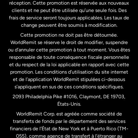
États-Unis
English
réception. Cette promotion est réservée aux nouveaux
clients et ne peut être utilisée qu’une seule fois. Des
frais de service seront toujours applicables. Les taux de
États-Unis
Español
change peuvent être soumis à modification.
Cette promotion ne doit pas être détournée.
France
WorldRemit se réserve le droit de modifier, suspendre
ou d’annuler cette promotion à tout moment. Vous êtes
responsable de toute conséquence fiscale personnelle
Malaisie
et du respect de la loi applicable en rapport avec cette
promotion. Les conditions d’utilisation du site internet
Nouvelle-Zélande
et de l’application WorldRemit stipulées ci-dessous
s’appliquent en sus de ces conditions spécifiques.
Pays-Bas
2093 Philadelphia Pike #1016, Claymont, DE 19703,
États-Unis.
WorldRemit Corp. est agréée comme société de
Royaume-Uni
transferts de fonds par le département des services
financiers de l’État de New York et à Puerto Rico (TM-
Suède
055), comme agence de transfert à l’étranger au