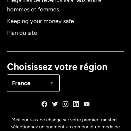
Inégalités de revenus salariaux entre
hommes et femmes
Keeping your money safe
Allemagne
Plan du site
Australie
Canada
English
Choisissez votre région
Canada
Français
France
Danemark
Espagne
Meilleur taux de change sur votre premier transfert :
sélectionnez uniquement un corridor et un mode de