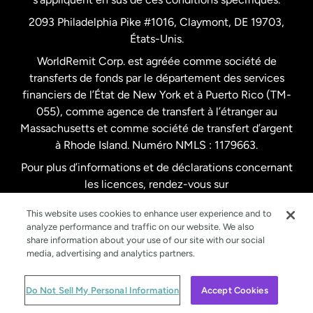
Pays-Bas
2093 Philadelphia Pike #1016, Claymont, DE 19703,
États-Unis.
WorldRemit Corp. est agréée comme société de
Royaume-Uni
transferts de fonds par le département des services
financiers de l’État de New York et à Puerto Rico (TM-
Suède
055), comme agence de transfert à l’étranger au
Massachusetts et comme société de transfert d’argent
à Rhode Island. Numéro NMLS : 1179663.
Pour plus d’informations et de déclarations concernant
les licences, rendez-vous sur
https://www.worldremit.com/fr/about-us/disclosures
.
This website uses cookies to enhance user experience and to
analyze performance and traffic on our website. We also
share information about your use of our site with our social
media, advertising and analytics partners.
© WorldRemit 2024
Do Not Sell My Personal Information
Accept Cookies