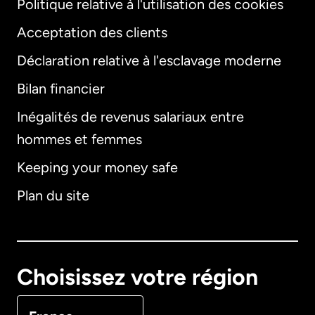
Politique relative à l'utilisation des cookies
Acceptation des clients
Déclaration relative à l'esclavage moderne
Bilan financier
International
English
Inégalités de revenus salariaux entre
hommes et femmes
Keeping your money safe
Allemagne
Plan du site
Australie
Canada
English
Choisissez votre région
Canada
Français