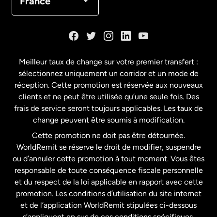
France
Danemark
Espagne
Meilleur taux de change sur votre premier transfert :
sélectionnez uniquement un corridor et un mode de
États-Unis
English
réception. Cette promotion est réservée aux nouveaux
clients et ne peut être utilisée qu’une seule fois. Des
frais de service seront toujours applicables. Les taux de
États-Unis
Español
change peuvent être soumis à modification.
Cette promotion ne doit pas être détournée.
France
WorldRemit se réserve le droit de modifier, suspendre
ou d’annuler cette promotion à tout moment. Vous êtes
responsable de toute conséquence fiscale personnelle
Malaisie
et du respect de la loi applicable en rapport avec cette
promotion. Les conditions d’utilisation du site internet
Nouvelle-Zélande
et de l’application WorldRemit stipulées ci-dessous
s’appliquent en sus de ces conditions spécifiques.