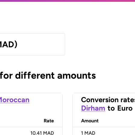
MAD)
 for different amounts
Moroccan
Conversion rate
Dirham
to
Euro
Rate
Amount
10.41 MAD
1
MAD