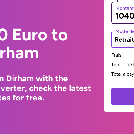
Montant
0 Euro to
Mode de
Retrai
irham
Frais
Temps de t
Total à pa
n Dirham with the
erter, check the latest
s for free.