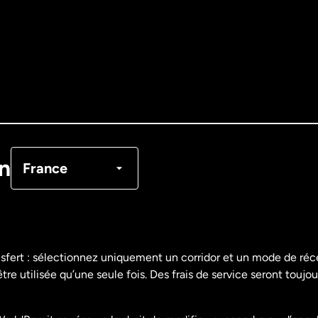
Allemagne
Australie
Canada
English
Canada
Français
on
France
Danemark
Espagne
nsfert : sélectionnez uniquement un corridor et un mode de ré
re utilisée qu’une seule fois. Des frais de service seront toujou
États-Unis
English