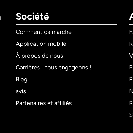
n
Société
Comment ça marche
Application mobile
R
À propos de nous
V
Carrières : nous engageons !
P
Blog
R
avis
N
Partenaires et affiliés
R
S