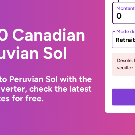
Montant
0 Canadian
Mode de
Retrai
uvian Sol
Désolé, 
veuillez
to Peruvian Sol with the
erter, check the latest
s for free.