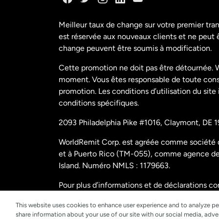
Meilleur taux de change sur votre premier tra
est réservée aux nouveaux clients et ne peut êt
change peuvent être soumis à modification.
Cette promotion ne doit pas être détournée. W
moment. Vous êtes responsable de toute conséq
promotion. Les conditions d’utilisation du site
conditions spécifiques.
2093 Philadelphia Pike #1016, Claymont, DE 1
WorldRemit Corp. est agréée comme société de
et à Puerto Rico (TM-055), comme agence de t
Island. Numéro NMLS : 1179663.
Pour plus d’informations et de déclarations c
us/disclosures
.
This website uses cookies to enhance user experience and to analyze pe
share information about your use of our site with our social media, adver