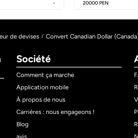
-
20000
PEN
eur de devises
Convert Canadian Dollar (Canada)
/
n
Société
Comment ça marche
Application mobile
R
À propos de nous
V
Carrières : nous engageons !
P
Blog
R
avis
N