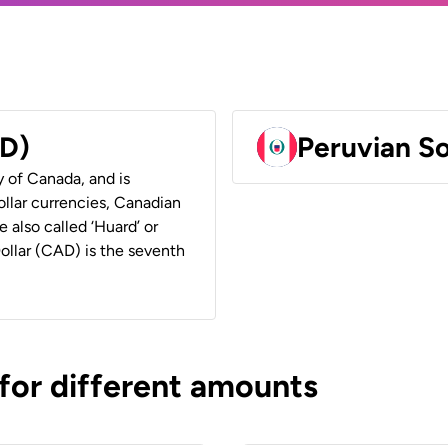
AD)
Peruvian So
y of Canada, and is
ollar currencies, Canadian
e also called ‘Huard’ or
Dollar (CAD) is the seventh
 for different amounts