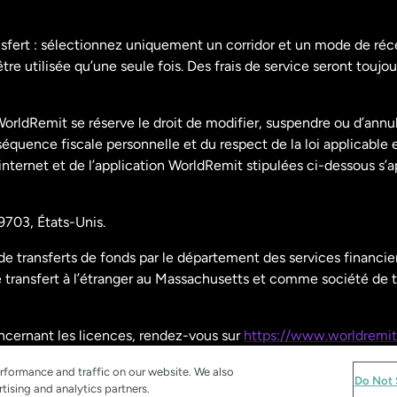
Espagne
nsfert : sélectionnez uniquement un corridor et un mode de ré
re utilisée qu’une seule fois. Des frais de service seront toujou
États-Unis
English
orldRemit se réserve le droit de modifier, suspendre ou d’annu
États-Unis
Español
uence fiscale personnelle et du respect de la loi applicable 
 internet et de l’application WorldRemit stipulées ci-dessous s’
France
9703, États-Unis.
Malaisie
 transferts de fonds par le département des services financier
ransfert à l’étranger au Massachusetts et comme société de t
Nouvelle-Zélande
oncernant les licences, rendez-vous sur
https://www.worldremit
Pays-Bas
rformance and traffic on our website. We also
Do Not 
tising and analytics partners.