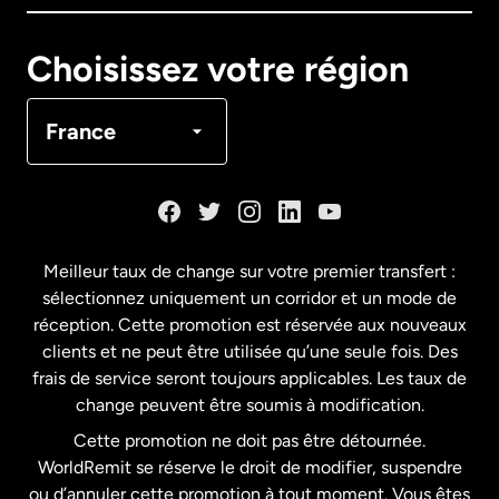
Canada
English
Choisissez votre région
Canada
Français
France
Danemark
Espagne
Meilleur taux de change sur votre premier transfert :
sélectionnez uniquement un corridor et un mode de
États-Unis
English
réception. Cette promotion est réservée aux nouveaux
clients et ne peut être utilisée qu’une seule fois. Des
frais de service seront toujours applicables. Les taux de
États-Unis
Español
change peuvent être soumis à modification.
Cette promotion ne doit pas être détournée.
France
WorldRemit se réserve le droit de modifier, suspendre
ou d’annuler cette promotion à tout moment. Vous êtes