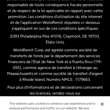
responsable de toute conséquence fiscale personnelle
Malaisie
et du respect de la loi applicable en rapport avec cette
promotion. Les conditions d’utilisation du site internet
Nouvelle-Zélande
et de l’application WorldRemit stipulées ci-dessous
s’appliquent en sus de ces conditions spécifiques.
Pays-Bas
2093 Philadelphia Pike #1016, Claymont, DE 19703,
États-Unis.
WorldRemit Corp. est agréée comme société de
Royaume-Uni
transferts de fonds par le département des services
financiers de l’État de New York et à Puerto Rico (TM-
Suède
055), comme agence de transfert à l’étranger au
Massachusetts et comme société de transfert d’argent
à Rhode Island. Numéro NMLS : 1179663.
Pour plus d’informations et de déclarations concernant
les licences, rendez-vous sur
https://www.worldremit.com/fr/about-us/disclosures
.
This website uses cookies to enhance user experience and to
analyze performance and traffic on our website. We also