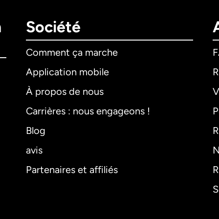
n
Société
Comment ça marche
Application mobile
R
À propos de nous
V
Carrières : nous engageons !
P
Blog
R
avis
N
Partenaires et affiliés
R
S