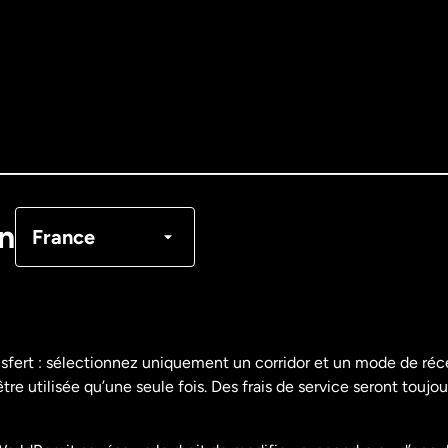
Allemagne
Australie
Canada
English
Canada
Français
on
France
Danemark
Espagne
nsfert : sélectionnez uniquement un corridor et un mode de ré
re utilisée qu’une seule fois. Des frais de service seront toujou
États-Unis
English