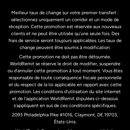
Espagne
Meilleur taux de change sur votre premier transfert :
sélectionnez uniquement un corridor et un mode de
États-Unis
English
réception. Cette promotion est réservée aux nouveaux
clients et ne peut être utilisée qu’une seule fois. Des
frais de service seront toujours applicables. Les taux de
États-Unis
Español
change peuvent être soumis à modification.
Cette promotion ne doit pas être détournée.
France
WorldRemit se réserve le droit de modifier, suspendre
ou d’annuler cette promotion à tout moment. Vous êtes
responsable de toute conséquence fiscale personnelle
Malaisie
et du respect de la loi applicable en rapport avec cette
promotion. Les conditions d’utilisation du site internet
Nouvelle-Zélande
et de l’application WorldRemit stipulées ci-dessous
s’appliquent en sus de ces conditions spécifiques.
Pays-Bas
2093 Philadelphia Pike #1016, Claymont, DE 19703,
États-Unis.