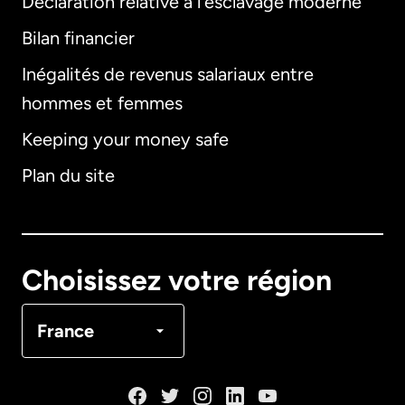
Déclaration relative à l'esclavage moderne
Bilan financier
International
English
Inégalités de revenus salariaux entre
hommes et femmes
Keeping your money safe
Allemagne
Plan du site
Australie
Canada
English
Choisissez votre région
Canada
Français
France
Danemark