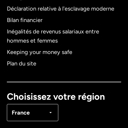
Déclaration relative à l'esclavage moderne
Bilan financier
International
English
Inégalités de revenus salariaux entre
hommes et femmes
Keeping your money safe
Allemagne
Plan du site
Australie
Canada
English
Choisissez votre région
Canada
Français
France
Danemark