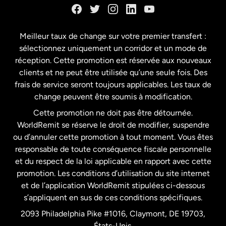
Espagne
Meilleur taux de change sur votre premier transfert :
sélectionnez uniquement un corridor et un mode de
États-Unis
English
réception. Cette promotion est réservée aux nouveaux
clients et ne peut être utilisée qu’une seule fois. Des
frais de service seront toujours applicables. Les taux de
États-Unis
Español
change peuvent être soumis à modification.
Cette promotion ne doit pas être détournée.
France
WorldRemit se réserve le droit de modifier, suspendre
ou d’annuler cette promotion à tout moment. Vous êtes
responsable de toute conséquence fiscale personnelle
Malaisie
et du respect de la loi applicable en rapport avec cette
promotion. Les conditions d’utilisation du site internet
Nouvelle-Zélande
et de l’application WorldRemit stipulées ci-dessous
s’appliquent en sus de ces conditions spécifiques.
Pays-Bas
2093 Philadelphia Pike #1016, Claymont, DE 19703,
États-Unis.