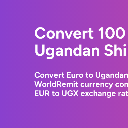
Convert 100 
Ugandan Shil
Convert Euro to Ugandan 
WorldRemit currency conv
EUR to UGX exchange rate