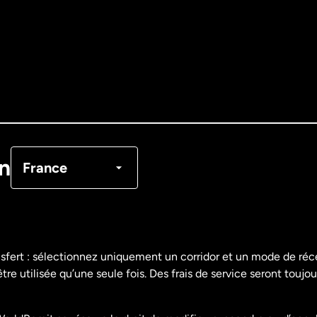
Allemagne
Australie
Canada
English
Canada
Français
on
France
Danemark
Espagne
nsfert : sélectionnez uniquement un corridor et un mode de ré
re utilisée qu’une seule fois. Des frais de service seront toujou
États-Unis
English