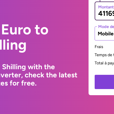
Montant
Euro to
Mode de
Mobil
ling
Frais
Temps de t
Total à pa
Shilling with the
erter, check the latest
s for free.