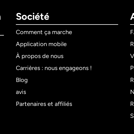
n
Société
Comment ça marche
Application mobile
R
À propos de nous
V
Carrières : nous engageons !
P
Blog
R
avis
N
Partenaires et affiliés
R
S