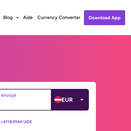
Blog
Aide
Currency Converter
Download App
 envoyé
EUR
 =
4116.9144 UGX