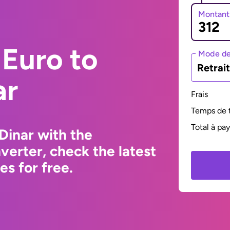
Montant
Euro to
Mode de
Retrai
ar
Frais
Temps de t
Total à pa
Dinar with the
erter, check the latest
s for free.