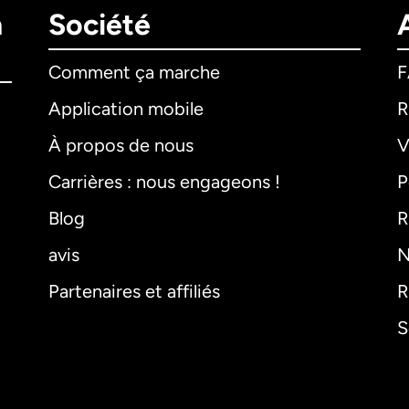
n
Société
Comment ça marche
Application mobile
R
À propos de nous
V
Carrières : nous engageons !
P
Blog
R
avis
N
Partenaires et affiliés
R
S