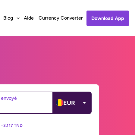
Blog
Aide
Currency Converter
Download App
 envoyé
EUR
 =
3.117 TND