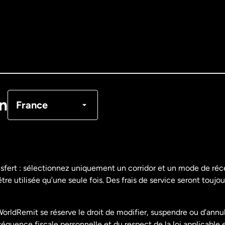
Allemagne
Australie
Canada
English
Canada
Français
on
France
Danemark
Espagne
nsfert : sélectionnez uniquement un corridor et un mode de ré
re utilisée qu’une seule fois. Des frais de service seront toujou
États-Unis
English
orldRemit se réserve le droit de modifier, suspendre ou d’annu
États-Unis
Español
uence fiscale personnelle et du respect de la loi applicable 