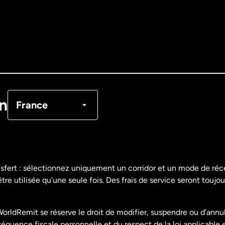
Allemagne
Australie
Canada
English
Canada
Français
on
France
Danemark
Espagne
nsfert : sélectionnez uniquement un corridor et un mode de ré
re utilisée qu’une seule fois. Des frais de service seront toujou
États-Unis
English
orldRemit se réserve le droit de modifier, suspendre ou d’annu
États-Unis
Español
uence fiscale personnelle et du respect de la loi applicable 