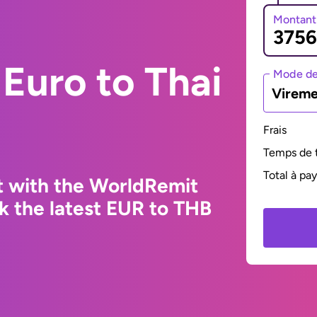
Montant
Euro to Thai
Mode de
Vireme
Frais
Temps de t
Total à pa
t with the WorldRemit
k the latest EUR to THB