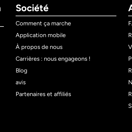
n
Société
Comment ça marche
Application mobile
R
À propos de nous
V
Carrières : nous engageons !
P
Blog
R
avis
N
Partenaires et affiliés
R
S