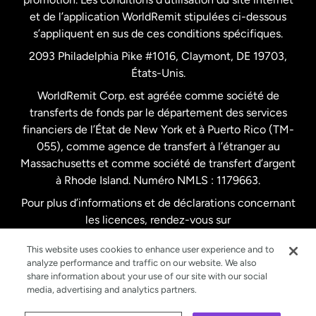
Nouvelle-Zélande
et de l’application WorldRemit stipulées ci-dessous
s’appliquent en sus de ces conditions spécifiques.
Pays-Bas
2093 Philadelphia Pike #1016, Claymont, DE 19703,
États-Unis.
WorldRemit Corp. est agréée comme société de
Royaume-Uni
transferts de fonds par le département des services
financiers de l’État de New York et à Puerto Rico (TM-
Suède
055), comme agence de transfert à l’étranger au
Massachusetts et comme société de transfert d’argent
à Rhode Island. Numéro NMLS : 1179663.
Pour plus d’informations et de déclarations concernant
les licences, rendez-vous sur
https://www.worldremit.com/fr/about-us/disclosures
.
This website uses cookies to enhance user experience and to
analyze performance and traffic on our website. We also
share information about your use of our site with our social
media, advertising and analytics partners.