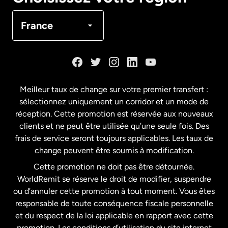
Canada
Français
France
Danemark
Espagne
Meilleur taux de change sur votre premier transfert :
sélectionnez uniquement un corridor et un mode de
États-Unis
English
réception. Cette promotion est réservée aux nouveaux
clients et ne peut être utilisée qu’une seule fois. Des
frais de service seront toujours applicables. Les taux de
États-Unis
Español
change peuvent être soumis à modification.
Cette promotion ne doit pas être détournée.
France
WorldRemit se réserve le droit de modifier, suspendre
ou d’annuler cette promotion à tout moment. Vous êtes
responsable de toute conséquence fiscale personnelle
Malaisie
et du respect de la loi applicable en rapport avec cette
promotion. Les conditions d’utilisation du site internet