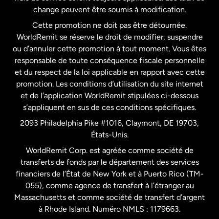
États-Unis
Español
change peuvent être soumis à modification.
Cette promotion ne doit pas être détournée.
France
WorldRemit se réserve le droit de modifier, suspendre
ou d’annuler cette promotion à tout moment. Vous êtes
responsable de toute conséquence fiscale personnelle
Malaisie
et du respect de la loi applicable en rapport avec cette
promotion. Les conditions d’utilisation du site internet
Nouvelle-Zélande
et de l’application WorldRemit stipulées ci-dessous
s’appliquent en sus de ces conditions spécifiques.
Pays-Bas
2093 Philadelphia Pike #1016, Claymont, DE 19703,
États-Unis.
WorldRemit Corp. est agréée comme société de
Royaume-Uni
transferts de fonds par le département des services
financiers de l’État de New York et à Puerto Rico (TM-
Suède
055), comme agence de transfert à l’étranger au
Massachusetts et comme société de transfert d’argent
à Rhode Island. Numéro NMLS : 1179663.