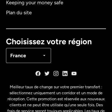
Keeping your money safe
Allemagne
Plan du site
Australie
Canada
English
Choisissez votre région
Canada
Français
France
Danemark
Espagne
Meilleur taux de change sur votre premier transfert :
sélectionnez uniquement un corridor et un mode de
États-Unis
English
réception. Cette promotion est réservée aux nouveaux
clients et ne peut être utilisée qu’une seule fois. Des
frais de service seront toujours applicables. Les taux de