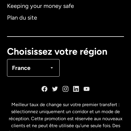
Keeping your money safe
Allemagne
Plan du site
Australie
Canada
English
Choisissez votre région
Canada
Français
France
Danemark
Espagne
Meilleur taux de change sur votre premier transfert :
sélectionnez uniquement un corridor et un mode de
États-Unis
English
réception. Cette promotion est réservée aux nouveaux
clients et ne peut être utilisée qu’une seule fois. Des