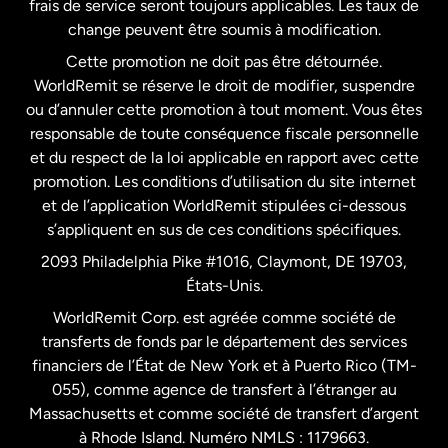
frais de service seront toujours applicables. Les taux de
États-Unis
Español
change peuvent être soumis à modification.
Cette promotion ne doit pas être détournée.
France
WorldRemit se réserve le droit de modifier, suspendre
ou d’annuler cette promotion à tout moment. Vous êtes
responsable de toute conséquence fiscale personnelle
Malaisie
et du respect de la loi applicable en rapport avec cette
promotion. Les conditions d’utilisation du site internet
Nouvelle-Zélande
et de l’application WorldRemit stipulées ci-dessous
s’appliquent en sus de ces conditions spécifiques.
Pays-Bas
2093 Philadelphia Pike #1016, Claymont, DE 19703,
États-Unis.
WorldRemit Corp. est agréée comme société de
Royaume-Uni
transferts de fonds par le département des services
financiers de l’État de New York et à Puerto Rico (TM-
Suède
055), comme agence de transfert à l’étranger au
Massachusetts et comme société de transfert d’argent
à Rhode Island. Numéro NMLS : 1179663.