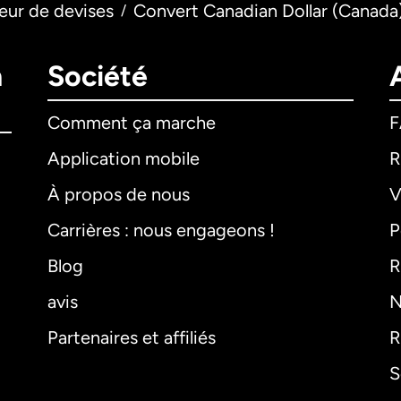
eur de devises
Convert Canadian Dollar (Canada)
/
n
Société
Comment ça marche
Application mobile
R
À propos de nous
V
Carrières : nous engageons !
P
Blog
R
avis
N
Partenaires et affiliés
R
S