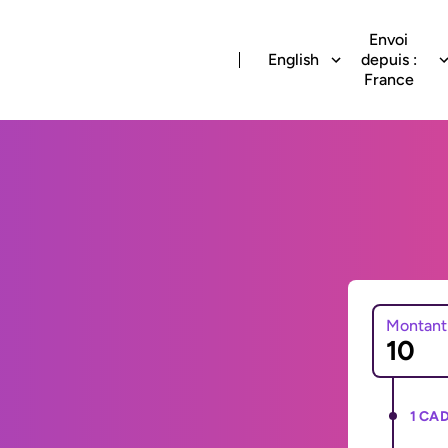
Envoi
English
depuis :
France
Montant
1 CAD