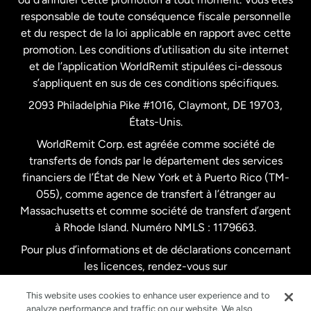
responsable de toute conséquence fiscale personnelle
Malaisie
et du respect de la loi applicable en rapport avec cette
promotion. Les conditions d’utilisation du site internet
Nouvelle-Zélande
et de l’application WorldRemit stipulées ci-dessous
s’appliquent en sus de ces conditions spécifiques.
Pays-Bas
2093 Philadelphia Pike #1016, Claymont, DE 19703,
États-Unis.
WorldRemit Corp. est agréée comme société de
Royaume-Uni
transferts de fonds par le département des services
financiers de l’État de New York et à Puerto Rico (TM-
Suède
055), comme agence de transfert à l’étranger au
Massachusetts et comme société de transfert d’argent
à Rhode Island. Numéro NMLS : 1179663.
Pour plus d’informations et de déclarations concernant
les licences, rendez-vous sur
https://www.worldremit.com/fr/about-us/disclosures
.
This website uses cookies to enhance user experience and to
analyze performance and traffic on our website. We also