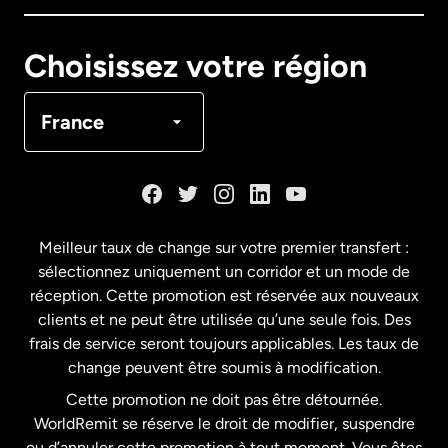
Canada
English
Choisissez votre région
Canada
Français
France
Danemark
Espagne
Meilleur taux de change sur votre premier transfert :
sélectionnez uniquement un corridor et un mode de
États-Unis
English
réception. Cette promotion est réservée aux nouveaux
clients et ne peut être utilisée qu’une seule fois. Des
frais de service seront toujours applicables. Les taux de
États-Unis
Español
change peuvent être soumis à modification.
Cette promotion ne doit pas être détournée.
France
WorldRemit se réserve le droit de modifier, suspendre
ou d’annuler cette promotion à tout moment. Vous êtes