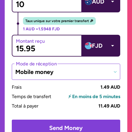
AUD
Taux unique sur votre premier transfert 🎉
1 AUD =
1.5948 FJD
Montant reçu
FJD
Mode de réception
Mobile money
Frais
1.49 AUD
Temps de transfert
⚡ En moins de 5 minutes
Total à payer
11.49 AUD
Send Money