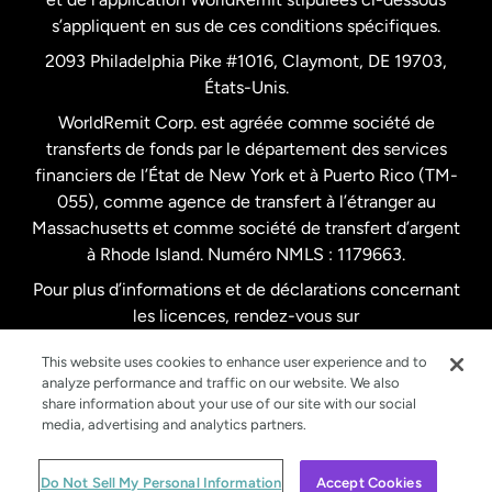
s’appliquent en sus de ces conditions spécifiques.
Pays-Bas
2093 Philadelphia Pike #1016, Claymont, DE 19703,
États-Unis.
WorldRemit Corp. est agréée comme société de
Royaume-Uni
transferts de fonds par le département des services
financiers de l’État de New York et à Puerto Rico (TM-
Suède
055), comme agence de transfert à l’étranger au
Massachusetts et comme société de transfert d’argent
à Rhode Island. Numéro NMLS : 1179663.
Pour plus d’informations et de déclarations concernant
les licences, rendez-vous sur
https://www.worldremit.com/fr/about-us/disclosures
.
This website uses cookies to enhance user experience and to
analyze performance and traffic on our website. We also
share information about your use of our site with our social
media, advertising and analytics partners.
© WorldRemit 2024
Do Not Sell My Personal Information
Accept Cookies