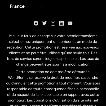
Canada
Français
France
Danemark
Espagne
Meilleur taux de change sur votre premier transfert :
sélectionnez uniquement un corridor et un mode de
États-Unis
English
réception. Cette promotion est réservée aux nouveaux
clients et ne peut être utilisée qu’une seule fois. Des
frais de service seront toujours applicables. Les taux de
États-Unis
Español
change peuvent être soumis à modification.
Cette promotion ne doit pas être détournée.
France
WorldRemit se réserve le droit de modifier, suspendre
ou d’annuler cette promotion à tout moment. Vous êtes
responsable de toute conséquence fiscale personnelle
Malaisie
et du respect de la loi applicable en rapport avec cette
promotion. Les conditions d’utilisation du site internet
Nouvelle-Zélande
et de l’application WorldRemit stipulées ci-dessous