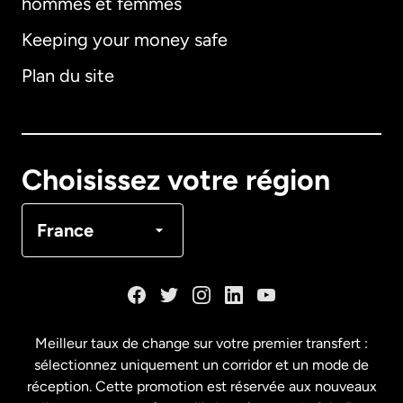
hommes et femmes
Keeping your money safe
Allemagne
Plan du site
Australie
Canada
English
Choisissez votre région
Canada
Français
France
Danemark
Espagne
Meilleur taux de change sur votre premier transfert :
sélectionnez uniquement un corridor et un mode de
États-Unis
English
réception. Cette promotion est réservée aux nouveaux