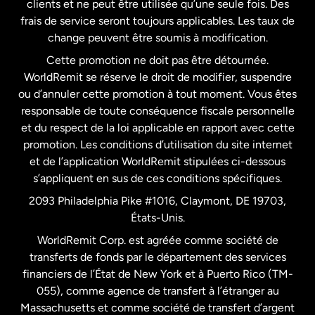
clients et ne peut être utilisée qu’une seule fois. Des
frais de service seront toujours applicables. Les taux de
États-Unis
Español
change peuvent être soumis à modification.
Cette promotion ne doit pas être détournée.
France
WorldRemit se réserve le droit de modifier, suspendre
ou d’annuler cette promotion à tout moment. Vous êtes
responsable de toute conséquence fiscale personnelle
Malaisie
et du respect de la loi applicable en rapport avec cette
promotion. Les conditions d’utilisation du site internet
Nouvelle-Zélande
et de l’application WorldRemit stipulées ci-dessous
s’appliquent en sus de ces conditions spécifiques.
Pays-Bas
2093 Philadelphia Pike #1016, Claymont, DE 19703,
États-Unis.
WorldRemit Corp. est agréée comme société de
Royaume-Uni
transferts de fonds par le département des services
financiers de l’État de New York et à Puerto Rico (TM-
Suède
055), comme agence de transfert à l’étranger au
Massachusetts et comme société de transfert d’argent