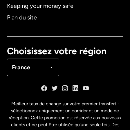
Keeping your money safe
Allemagne
Plan du site
Australie
Canada
English
Choisissez votre région
Canada
Français
France
Danemark
Espagne
Meilleur taux de change sur votre premier transfert :
sélectionnez uniquement un corridor et un mode de
États-Unis
English
réception. Cette promotion est réservée aux nouveaux
clients et ne peut être utilisée qu’une seule fois. Des