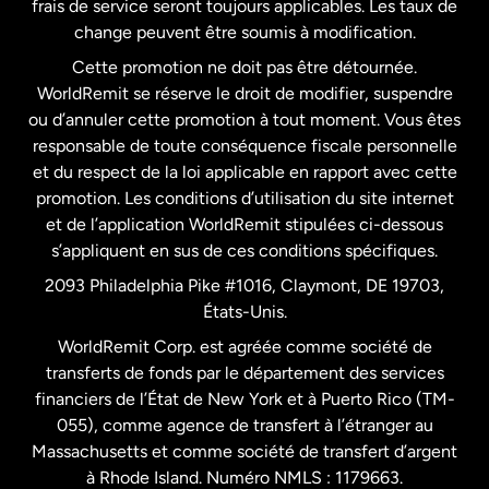
frais de service seront toujours applicables. Les taux de
États-Unis
Español
change peuvent être soumis à modification.
Cette promotion ne doit pas être détournée.
France
WorldRemit se réserve le droit de modifier, suspendre
ou d’annuler cette promotion à tout moment. Vous êtes
responsable de toute conséquence fiscale personnelle
Malaisie
et du respect de la loi applicable en rapport avec cette
promotion. Les conditions d’utilisation du site internet
Nouvelle-Zélande
et de l’application WorldRemit stipulées ci-dessous
s’appliquent en sus de ces conditions spécifiques.
Pays-Bas
2093 Philadelphia Pike #1016, Claymont, DE 19703,
États-Unis.
WorldRemit Corp. est agréée comme société de
Royaume-Uni
transferts de fonds par le département des services
financiers de l’État de New York et à Puerto Rico (TM-
Suède
055), comme agence de transfert à l’étranger au
Massachusetts et comme société de transfert d’argent
à Rhode Island. Numéro NMLS : 1179663.