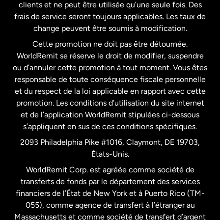
clients et ne peut être utilisée qu’une seule fois. Des
frais de service seront toujours applicables. Les taux de
États-Unis
Español
change peuvent être soumis à modification.
Cette promotion ne doit pas être détournée.
France
WorldRemit se réserve le droit de modifier, suspendre
ou d’annuler cette promotion à tout moment. Vous êtes
responsable de toute conséquence fiscale personnelle
Malaisie
et du respect de la loi applicable en rapport avec cette
promotion. Les conditions d’utilisation du site internet
Nouvelle-Zélande
et de l’application WorldRemit stipulées ci-dessous
s’appliquent en sus de ces conditions spécifiques.
Pays-Bas
2093 Philadelphia Pike #1016, Claymont, DE 19703,
États-Unis.
WorldRemit Corp. est agréée comme société de
Royaume-Uni
transferts de fonds par le département des services
financiers de l’État de New York et à Puerto Rico (TM-
Suède
055), comme agence de transfert à l’étranger au
Massachusetts et comme société de transfert d’argent