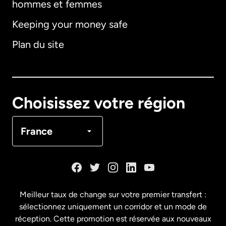
hommes et femmes
Keeping your money safe
Allemagne
Plan du site
Australie
Canada
English
Choisissez votre région
Canada
Français
France
Danemark
Espagne
Meilleur taux de change sur votre premier transfert :
sélectionnez uniquement un corridor et un mode de
États-Unis
English
réception. Cette promotion est réservée aux nouveaux