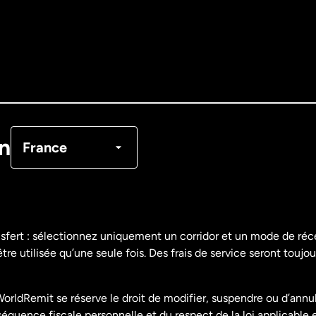
Allemagne
Australie
Canada
English
Canada
Français
on
France
Danemark
Espagne
nsfert : sélectionnez uniquement un corridor et un mode de ré
re utilisée qu’une seule fois. Des frais de service seront toujou
États-Unis
English
orldRemit se réserve le droit de modifier, suspendre ou d’annu
États-Unis
Español
uence fiscale personnelle et du respect de la loi applicable 