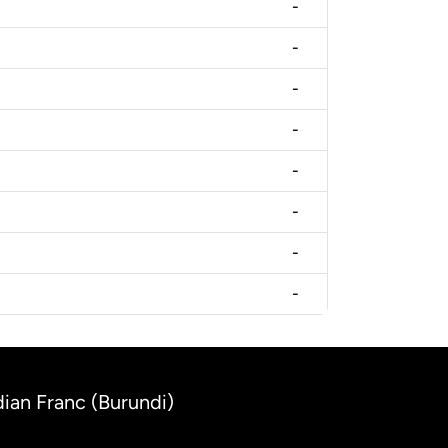
-
-
-
-
-
-
-
-
dian Franc (Burundi)