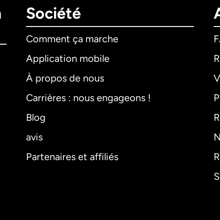
n
Société
Comment ça marche
Application mobile
R
À propos de nous
V
Carrières : nous engageons !
P
Blog
R
avis
N
Partenaires et affiliés
R
S