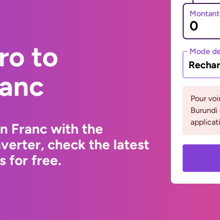
Montant
ro to
Mode de
Rechar
ranc
Pour voi
Burundi 
applicat
n Franc with the
erter, check the latest
 for free.