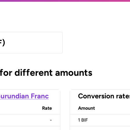
F)
 for different amounts
urundian Franc
Conversion rate
Rate
Amount
-
1
BIF