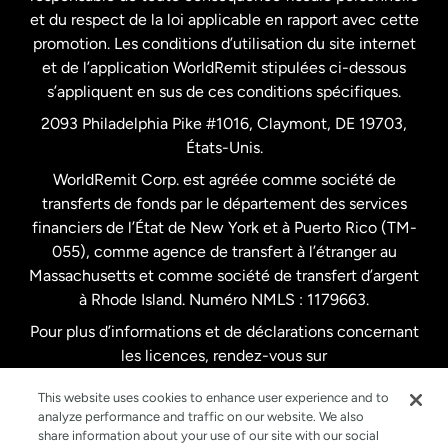
et du respect de la loi applicable en rapport avec cette
promotion. Les conditions d’utilisation du site internet
Nouvelle-Zélande
et de l’application WorldRemit stipulées ci-dessous
s’appliquent en sus de ces conditions spécifiques.
Pays-Bas
2093 Philadelphia Pike #1016, Claymont, DE 19703,
États-Unis.
WorldRemit Corp. est agréée comme société de
Royaume-Uni
transferts de fonds par le département des services
financiers de l’État de New York et à Puerto Rico (TM-
Suède
055), comme agence de transfert à l’étranger au
Massachusetts et comme société de transfert d’argent
à Rhode Island. Numéro NMLS : 1179663.
Pour plus d’informations et de déclarations concernant
les licences, rendez-vous sur
https://www.worldremit.com/fr/about-us/disclosures
.
This website uses cookies to enhance user experience and to
analyze performance and traffic on our website. We also
share information about your use of our site with our social