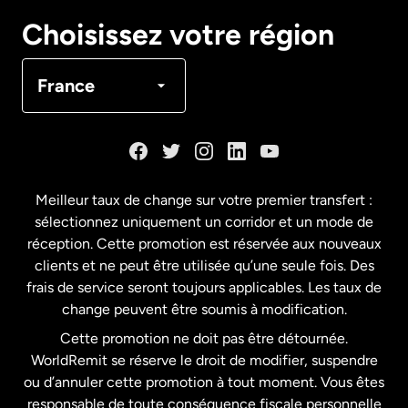
Canada
English
Choisissez votre région
Canada
Français
France
Danemark
Espagne
Meilleur taux de change sur votre premier transfert :
sélectionnez uniquement un corridor et un mode de
États-Unis
English
réception. Cette promotion est réservée aux nouveaux
clients et ne peut être utilisée qu’une seule fois. Des
frais de service seront toujours applicables. Les taux de
États-Unis
Español
change peuvent être soumis à modification.
Cette promotion ne doit pas être détournée.
France
WorldRemit se réserve le droit de modifier, suspendre
ou d’annuler cette promotion à tout moment. Vous êtes
responsable de toute conséquence fiscale personnelle
Malaisie