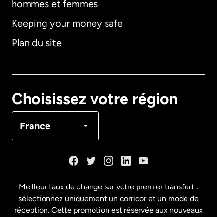
hommes et femmes
Keeping your money safe
Allemagne
Plan du site
Australie
Canada
English
Choisissez votre région
Canada
Français
France
Danemark
Espagne
Meilleur taux de change sur votre premier transfert :
sélectionnez uniquement un corridor et un mode de
États-Unis
English
réception. Cette promotion est réservée aux nouveaux