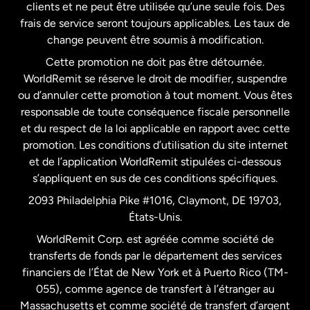
clients et ne peut être utilisée qu’une seule fois. Des
frais de service seront toujours applicables. Les taux de
États-Unis
Español
change peuvent être soumis à modification.
Cette promotion ne doit pas être détournée.
France
WorldRemit se réserve le droit de modifier, suspendre
ou d’annuler cette promotion à tout moment. Vous êtes
responsable de toute conséquence fiscale personnelle
Malaisie
et du respect de la loi applicable en rapport avec cette
promotion. Les conditions d’utilisation du site internet
Nouvelle-Zélande
et de l’application WorldRemit stipulées ci-dessous
s’appliquent en sus de ces conditions spécifiques.
Pays-Bas
2093 Philadelphia Pike #1016, Claymont, DE 19703,
États-Unis.
WorldRemit Corp. est agréée comme société de
Royaume-Uni
transferts de fonds par le département des services
financiers de l’État de New York et à Puerto Rico (TM-
Suède
055), comme agence de transfert à l’étranger au
Massachusetts et comme société de transfert d’argent