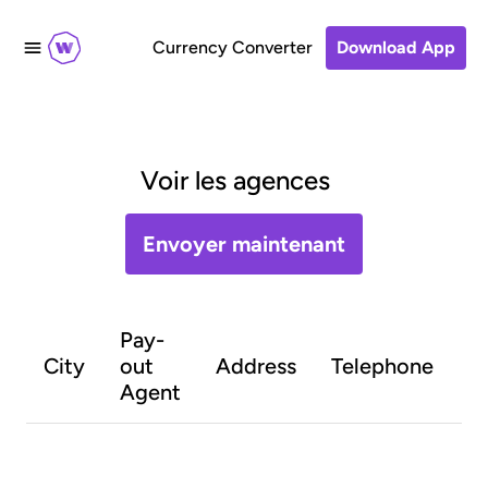
Currency Converter
Download App
Voir les agences
Envoyer maintenant
Pay-
O
City
out
Address
Telephone
h
Agent