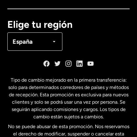
Canadá
English
Elige tu región
Canadá
Français
España
Dinamarca
España
Tipo de cambio mejorado en la primera transferencia:
solo para determinados corredores de países y métodos
Estados Unidos
English
de recepción. Esta promoción es exclusiva para nuevos
clientes y solo se podrá usar una vez por persona. Se
seguirán aplicando comisiones y cargos. Los tipos de
Estados Unidos
Español
cambio están sujetos a cambios.
No se puede abusar de esta promoción. Nos reservamos
Francia
el derecho de modificar, suspender o cancelar esta