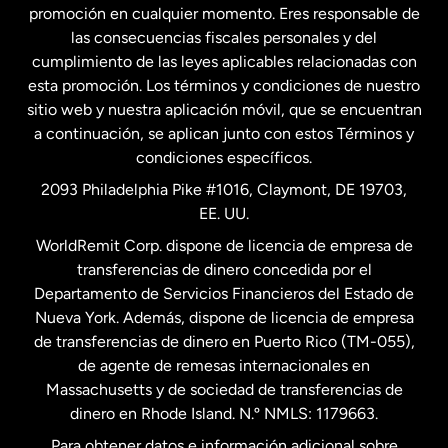
promoción en cualquier momento. Eres responsable de
las consecuencias fiscales personales y del
Malasia
cumplimiento de las leyes aplicables relacionadas con
esta promoción. Los términos y condiciones de nuestro
Nueva Zelanda
sitio web y nuestra aplicación móvil, que se encuentran
a continuación, se aplican junto con estos Términos y
condiciones específicos.
Países Bajos
2093 Philadelphia Pike #1016, Claymont, DE 19703,
EE. UU.
Reino Unido
WorldRemit Corp. dispone de licencia de empresa de
transferencias de dinero concedida por el
Suecia
Departamento de Servicios Financieros del Estado de
Nueva York. Además, dispone de licencia de empresa
de transferencias de dinero en Puerto Rico (TM-055),
de agente de remesas internacionales en
Massachusetts y de sociedad de transferencias de
dinero en Rhode Island. N.º NMLS: 1179663.
Para obtener datos e información adicional sobre