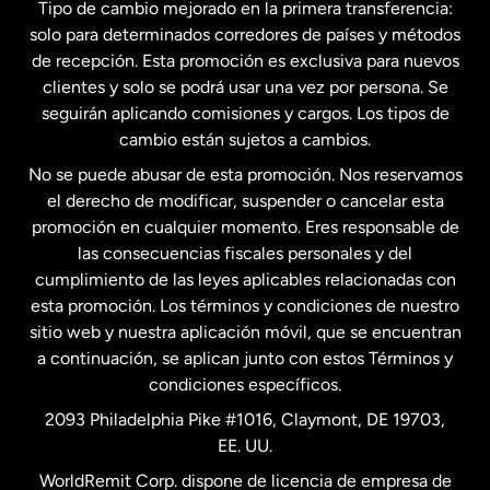
Tipo de cambio mejorado en la primera transferencia:
solo para determinados corredores de países y métodos
Estados Unidos
English
de recepción. Esta promoción es exclusiva para nuevos
clientes y solo se podrá usar una vez por persona. Se
seguirán aplicando comisiones y cargos. Los tipos de
Estados Unidos
Español
cambio están sujetos a cambios.
No se puede abusar de esta promoción. Nos reservamos
Francia
el derecho de modificar, suspender o cancelar esta
promoción en cualquier momento. Eres responsable de
las consecuencias fiscales personales y del
Malasia
cumplimiento de las leyes aplicables relacionadas con
esta promoción. Los términos y condiciones de nuestro
Nueva Zelanda
sitio web y nuestra aplicación móvil, que se encuentran
a continuación, se aplican junto con estos Términos y
condiciones específicos.
Países Bajos
2093 Philadelphia Pike #1016, Claymont, DE 19703,
EE. UU.
Reino Unido
WorldRemit Corp. dispone de licencia de empresa de