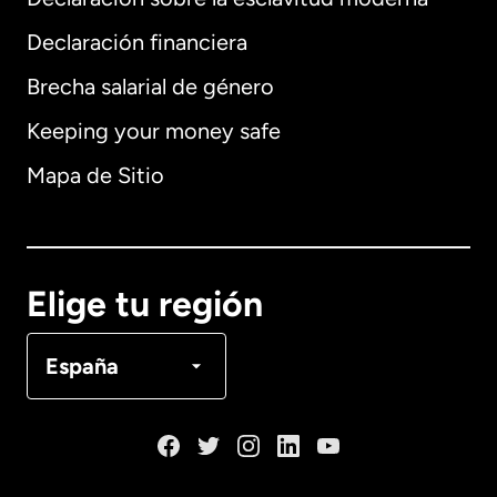
Internacional
English
Declaración financiera
Brecha salarial de género
Keeping your money safe
Alemania
Mapa de Sitio
Australia
Canadá
English
Elige tu región
Canadá
Français
España
Dinamarca
España