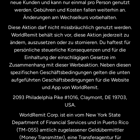
neue Kunden und kann nur einmal pro Person genutzt
werden. Gebühren und Kosten fallen weiterhin an.
Neuseeland
Änderungen am Wechselkurs vorbehalten.
Diese Aktion darf nicht missbräuchlich genutzt werden.
Niederlande
WorldRemit behält sich vor, diese Aktion jederzeit zu
ändern, auszusetzen oder zu stornieren. Du haftest für
persönliche steuerliche Konsequenzen und für die
Schweden
Einhaltung der einschlägigen Gesetze im
Zusammenhang mit dieser Werbeaktion. Neben diesen
Spanien
spezifischen Geschäftsbedingungen gelten die unten
aufgeführten Geschäftsbedingungen für die Website
und App von WorldRemit.
Vereinigte Staaten
English
2093 Philadelphia Pike #1016, Claymont, DE 19703,
USA.
Vereinigte Staaten
Español
WorldRemit Corp. ist ein vom New York State
Department of Financial Services und in Puerto Rico
Vereinigtes Königreich
(TM-055) amtlich zugelassener Geldübermittler
(Money Transmitter), eine Transferagentur für