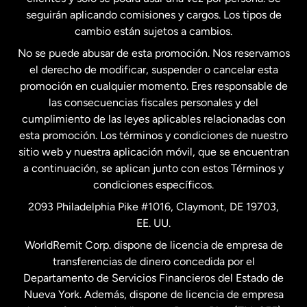
seguirán aplicando comisiones y cargos. Los tipos de
Estados Unidos
Español
cambio están sujetos a cambios.
No se puede abusar de esta promoción. Nos reservamos
Francia
el derecho de modificar, suspender o cancelar esta
promoción en cualquier momento. Eres responsable de
las consecuencias fiscales personales y del
Malasia
cumplimiento de las leyes aplicables relacionadas con
esta promoción. Los términos y condiciones de nuestro
Nueva Zelanda
sitio web y nuestra aplicación móvil, que se encuentran
a continuación, se aplican junto con estos Términos y
condiciones específicos.
Países Bajos
2093 Philadelphia Pike #1016, Claymont, DE 19703,
EE. UU.
Reino Unido
WorldRemit Corp. dispone de licencia de empresa de
transferencias de dinero concedida por el
Suecia
Departamento de Servicios Financieros del Estado de
Nueva York. Además, dispone de licencia de empresa