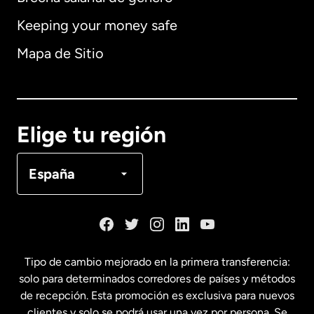
Keeping your money safe
Alemania
Mapa de Sitio
Australia
Canadá
English
Elige tu región
Canadá
Français
España
Dinamarca
España
Tipo de cambio mejorado en la primera transferencia:
solo para determinados corredores de países y métodos
Estados Unidos
English
de recepción. Esta promoción es exclusiva para nuevos
clientes y solo se podrá usar una vez por persona. Se