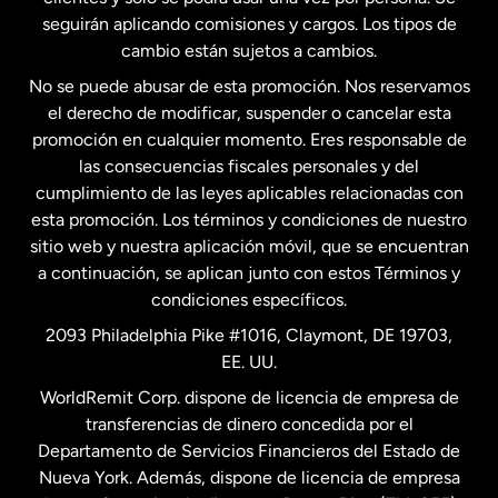
seguirán aplicando comisiones y cargos. Los tipos de
Estados Unidos
Español
cambio están sujetos a cambios.
No se puede abusar de esta promoción. Nos reservamos
Francia
el derecho de modificar, suspender o cancelar esta
promoción en cualquier momento. Eres responsable de
las consecuencias fiscales personales y del
Malasia
cumplimiento de las leyes aplicables relacionadas con
esta promoción. Los términos y condiciones de nuestro
Nueva Zelanda
sitio web y nuestra aplicación móvil, que se encuentran
a continuación, se aplican junto con estos Términos y
condiciones específicos.
Países Bajos
2093 Philadelphia Pike #1016, Claymont, DE 19703,
EE. UU.
Reino Unido
WorldRemit Corp. dispone de licencia de empresa de
transferencias de dinero concedida por el
Suecia
Departamento de Servicios Financieros del Estado de
Nueva York. Además, dispone de licencia de empresa