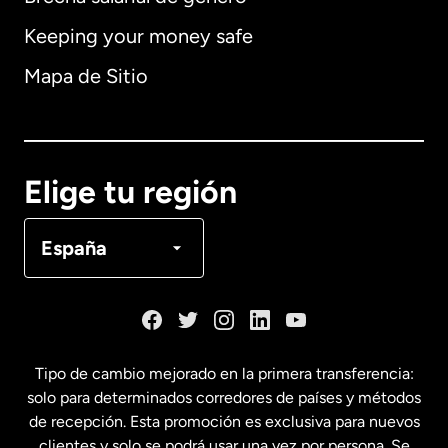
Keeping your money safe
Alemania
Mapa de Sitio
Australia
Canadá
English
Elige tu región
Canadá
Français
España
Dinamarca
España
Tipo de cambio mejorado en la primera transferencia:
solo para determinados corredores de países y métodos
Estados Unidos
English
de recepción. Esta promoción es exclusiva para nuevos
clientes y solo se podrá usar una vez por persona. Se