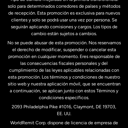
solo para determinados corredores de países y métodos
Estados Unidos
English
de recepción. Esta promoción es exclusiva para nuevos
clientes y solo se podrá usar una vez por persona. Se
seguirán aplicando comisiones y cargos. Los tipos de
Estados Unidos
Español
cambio están sujetos a cambios.
No se puede abusar de esta promoción. Nos reservamos
Francia
el derecho de modificar, suspender o cancelar esta
promoción en cualquier momento. Eres responsable de
las consecuencias fiscales personales y del
Malasia
cumplimiento de las leyes aplicables relacionadas con
esta promoción. Los términos y condiciones de nuestro
Nueva Zelanda
sitio web y nuestra aplicación móvil, que se encuentran
a continuación, se aplican junto con estos Términos y
condiciones específicos.
Países Bajos
2093 Philadelphia Pike #1016, Claymont, DE 19703,
EE. UU.
Reino Unido
WorldRemit Corp. dispone de licencia de empresa de