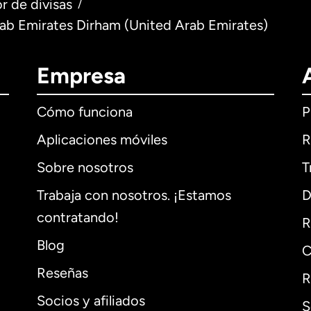
r de divisas
/
rab Emirates Dirham (United Arab Emirates)
Empresa
Cómo funciona
P
Aplicaciones móviles
R
Sobre nosotros
T
Trabaja con nosotros. ¡Estamos
D
contratando!
R
Blog
C
Reseñas
R
Socios y afiliados
S