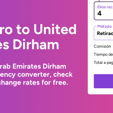
Ellos re
ro to United
Método 
Retira
es Dirham
Comisión
Tiempo de 
Total a pa
Arab Emirates Dirham
rency converter, check
hange rates for free.