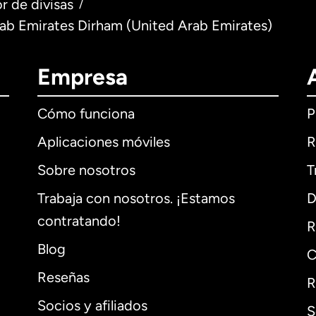
r de divisas
/
rab Emirates Dirham (United Arab Emirates)
Empresa
Cómo funciona
P
Aplicaciones móviles
R
Sobre nosotros
T
Trabaja con nosotros. ¡Estamos
D
contratando!
R
Blog
C
Reseñas
R
Socios y afiliados
S