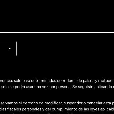
lish
nçais
erencia: solo para determinados corredores de países y métodos
 solo se podrá usar una vez por persona. Se seguirán aplicando 
dos
English
servamos el derecho de modificar, suspender o cancelar esta 
dos
Español
s fiscales personales y del cumplimiento de las leyes aplicab