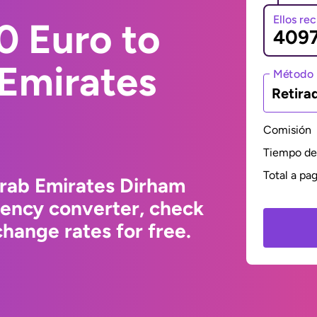
Ellos re
0 Euro to
 Emirates
Método 
Retira
Comisión
Tiempo de 
Total a pa
Arab Emirates Dirham
rency converter, check
hange rates for free.