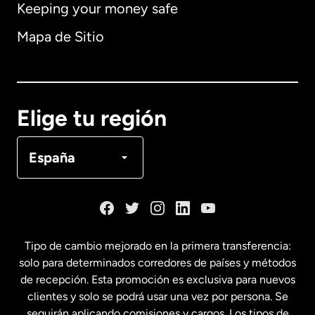
Keeping your money safe
Alemania
Mapa de Sitio
Australia
Canadá
English
Elige tu región
Canadá
Français
España
Dinamarca
España
Tipo de cambio mejorado en la primera transferencia:
solo para determinados corredores de países y métodos
Estados Unidos
English
de recepción. Esta promoción es exclusiva para nuevos
clientes y solo se podrá usar una vez por persona. Se
seguirán aplicando comisiones y cargos. Los tipos de