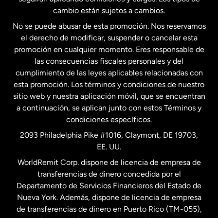
Estados Unidos
Español
cambio están sujetos a cambios.
No se puede abusar de esta promoción. Nos reservamos
Francia
el derecho de modificar, suspender o cancelar esta
promoción en cualquier momento. Eres responsable de
las consecuencias fiscales personales y del
Malasia
cumplimiento de las leyes aplicables relacionadas con
esta promoción. Los términos y condiciones de nuestro
Nueva Zelanda
sitio web y nuestra aplicación móvil, que se encuentran
a continuación, se aplican junto con estos Términos y
condiciones específicos.
Países Bajos
2093 Philadelphia Pike #1016, Claymont, DE 19703,
EE. UU.
Reino Unido
WorldRemit Corp. dispone de licencia de empresa de
transferencias de dinero concedida por el
Suecia
Departamento de Servicios Financieros del Estado de
Nueva York. Además, dispone de licencia de empresa
de transferencias de dinero en Puerto Rico (TM-055),