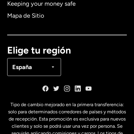
Keeping your money safe
Alemania
Mapa de Sitio
Australia
Canadá
English
Elige tu región
Canadá
Français
España
Dinamarca
España
Tipo de cambio mejorado en la primera transferencia:
solo para determinados corredores de países y métodos
Estados Unidos
English
de recepción. Esta promoción es exclusiva para nuevos
clientes y solo se podrá usar una vez por persona. Se
seguirán aplicando comisiones y cargos. Los tipos de