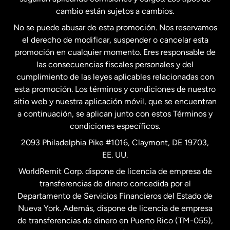
Estados Unidos
Español
cambio están sujetos a cambios.
No se puede abusar de esta promoción. Nos reservamos
Francia
el derecho de modificar, suspender o cancelar esta
promoción en cualquier momento. Eres responsable de
las consecuencias fiscales personales y del
Malasia
cumplimiento de las leyes aplicables relacionadas con
esta promoción. Los términos y condiciones de nuestro
Nueva Zelanda
sitio web y nuestra aplicación móvil, que se encuentran
a continuación, se aplican junto con estos Términos y
condiciones específicos.
Países Bajos
2093 Philadelphia Pike #1016, Claymont, DE 19703,
EE. UU.
Reino Unido
WorldRemit Corp. dispone de licencia de empresa de
transferencias de dinero concedida por el
Suecia
Departamento de Servicios Financieros del Estado de
Nueva York. Además, dispone de licencia de empresa
de transferencias de dinero en Puerto Rico (TM-055),