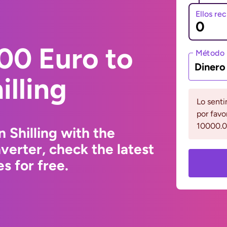
Ellos re
00 Euro to
Método 
Dinero
illing
Lo senti
por favo
10000.0
 Shilling with the
erter, check the latest
s for free.