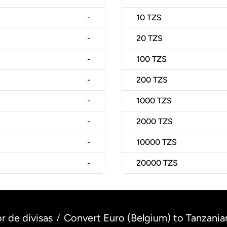
-
10
TZS
-
20
TZS
-
100
TZS
-
200
TZS
-
1000
TZS
-
2000
TZS
-
10000
TZS
-
20000
TZS
r de divisas
Convert Euro (Belgium) to Tanzanian
/