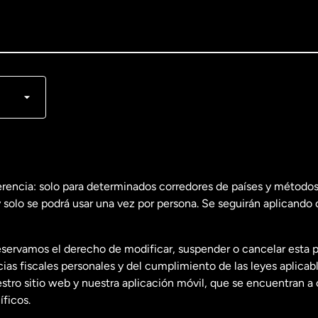
lish
nçais
erencia: solo para determinados corredores de países y métodos
 solo se podrá usar una vez por persona. Se seguirán aplicando 
dos
English
servamos el derecho de modificar, suspender o cancelar esta 
dos
Español
s fiscales personales y del cumplimiento de las leyes aplicab
tro sitio web y nuestra aplicación móvil, que se encuentran a 
ficos.