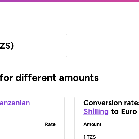
TZS)
 for different amounts
anzanian
Conversion rate
Shilling
to
Euro
Rate
Amount
-
1
TZS