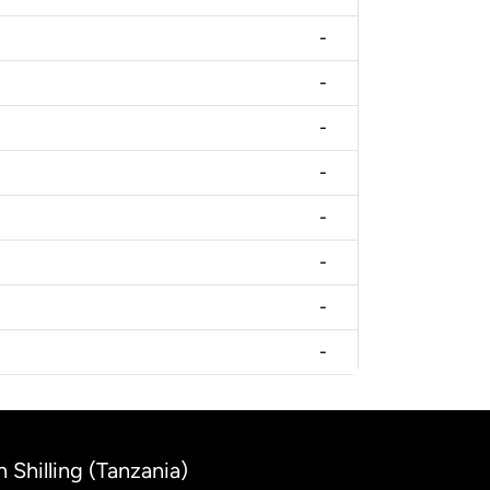
-
-
-
-
-
-
-
-
 Shilling (Tanzania)