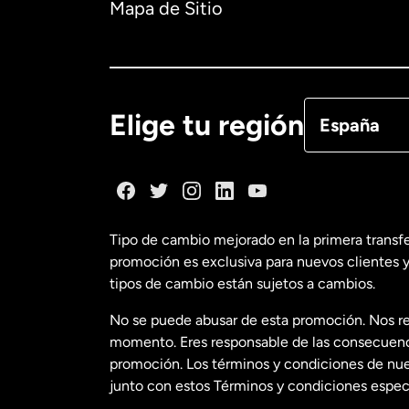
Mapa de Sitio
Canadá
Eng
Canadá
Fra
Elige tu región
España
Dinamarca
España
Tipo de cambio mejorado en la primera transf
promoción es exclusiva para nuevos clientes y
Estados Uni
tipos de cambio están sujetos a cambios.
No se puede abusar de esta promoción. Nos re
Estados Uni
momento. Eres responsable de las consecuencia
promoción. Los términos y condiciones de nues
junto con estos Términos y condiciones especí
Francia