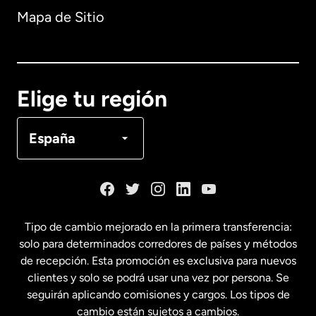
Mapa de Sitio
Australia
Canadá
English
Elige tu región
Canadá
Français
España
Dinamarca
España
Tipo de cambio mejorado en la primera transferencia:
solo para determinados corredores de países y métodos
Estados Unidos
English
de recepción. Esta promoción es exclusiva para nuevos
clientes y solo se podrá usar una vez por persona. Se
seguirán aplicando comisiones y cargos. Los tipos de
Estados Unidos
Español
cambio están sujetos a cambios.