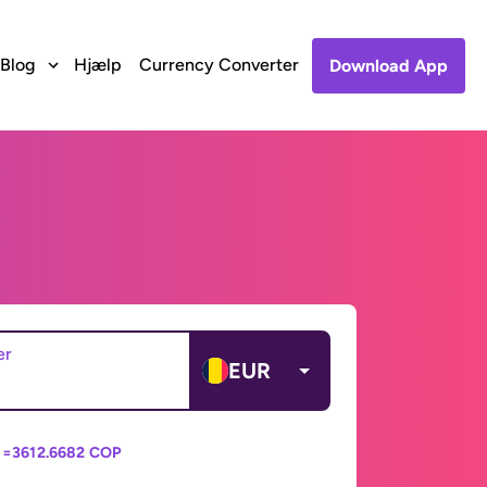
Blog
Hjælp
Currency Converter
Download App
er
EUR
 =
3612.6682 COP