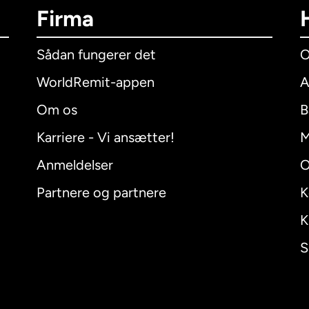
Firma
Sådan fungerer det
O
WorldRemit-appen
A
Om os
B
Karriere - Vi ansætter!
M
Anmeldelser
O
Partnere og partnere
K
K
S