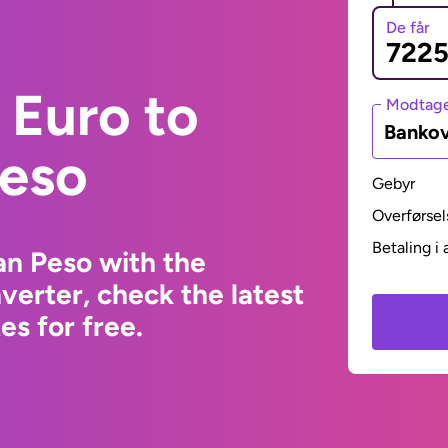
De får
 Euro to
Modtage
Bankov
eso
Gebyr
Overførsel
Betaling i 
an Peso with the
erter, check the latest
s for free.