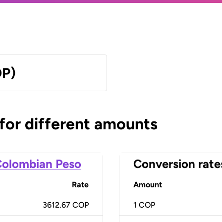
OP)
 for different amounts
olombian Peso
Conversion rate
Rate
Amount
3612.67 COP
1
COP