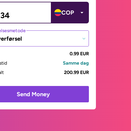
COP
lsesmetode
erførsel
0.99 EUR
stid
Samme dag
alt
200.99 EUR
Send Money