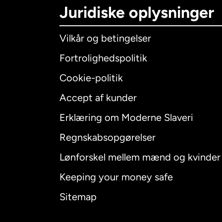
Juridiske oplysninger
Vilkår og betingelser
Fortrolighedspolitik
Cookie-politik
Accept af kunder
Internatio
Erklæring om Moderne Slaveri
Regnskabsopgørelser
Lønforskel mellem mænd og kvinder
Australien
Keeping your money safe
Canada
E
Sitemap
Canada
F