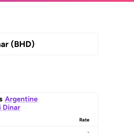
nar (BHD)
s
Argentine
i Dinar
Rate
-