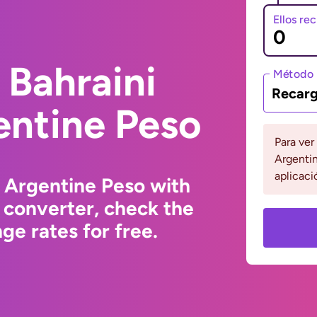
Ellos re
 Bahraini
Método 
Recarg
entine Peso
Para ver
Argentin
aplicaci
o Argentine Peso with
 converter, check the
e rates for free.