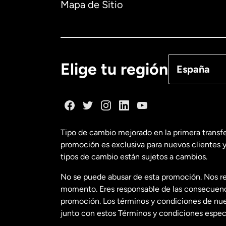
Mapa de Sitio
Canadá
Eng
Canadá
Fra
Elige tu región
España
Dinamarca
España
Tipo de cambio mejorado en la primera transf
promoción es exclusiva para nuevos clientes y
Estados Uni
tipos de cambio están sujetos a cambios.
No se puede abusar de esta promoción. Nos re
Estados Uni
momento. Eres responsable de las consecuencia
promoción. Los términos y condiciones de nues
junto con estos Términos y condiciones especí
Francia