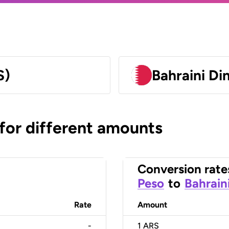
S)
Bahraini Di
 for different amounts
Conversion rate
Peso
to
Bahrain
Rate
Amount
-
1
ARS