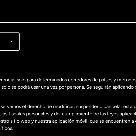
lish
nçais
erencia: solo para determinados corredores de países y métodos
 solo se podrá usar una vez por persona. Se seguirán aplicando 
dos
English
servamos el derecho de modificar, suspender o cancelar esta 
dos
Español
s fiscales personales y del cumplimiento de las leyes aplicab
tro sitio web y nuestra aplicación móvil, que se encuentran a 
ficos.