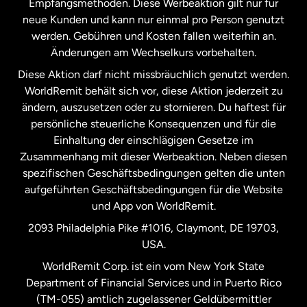
Empfangsmethoden. Diese Werbeaktion gilt nur für
neue Kunden und kann nur einmal pro Person genutzt
werden. Gebühren und Kosten fallen weiterhin an.
Neuseeland
Änderungen am Wechselkurs vorbehalten.
Diese Aktion darf nicht missbräuchlich genutzt werden.
Niederlande
WorldRemit behält sich vor, diese Aktion jederzeit zu
ändern, auszusetzen oder zu stornieren. Du haftest für
persönliche steuerliche Konsequenzen und für die
Schweden
Einhaltung der einschlägigen Gesetze im
Zusammenhang mit dieser Werbeaktion. Neben diesen
Spanien
spezifischen Geschäftsbedingungen gelten die unten
aufgeführten Geschäftsbedingungen für die Website
und App von WorldRemit.
Vereinigte Staaten
English
2093 Philadelphia Pike #1016, Claymont, DE 19703,
USA.
Vereinigte Staaten
Español
WorldRemit Corp. ist ein vom New York State
Department of Financial Services und in Puerto Rico
Vereinigtes Königreich
(TM-055) amtlich zugelassener Geldübermittler