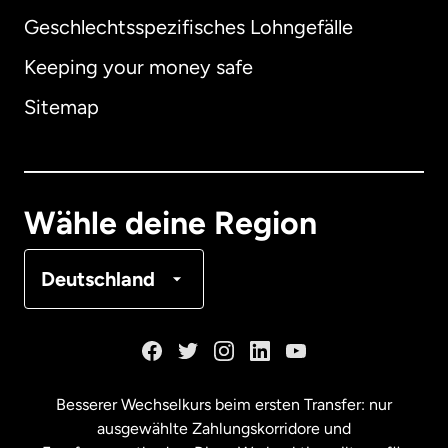
Geschlechtsspezifisches Lohngefälle
Keeping your money safe
Australien
Sitemap
Dänemark
Deutschland
Wähle deine Region
Frankreich
Deutschland
Kanada
English
Kanada
Français
Besserer Wechselkurs beim ersten Transfer: nur
ausgewählte Zahlungskorridore und
Malaysia