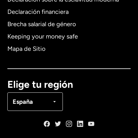
Internacional
English
Declaración financiera
Brecha salarial de género
Keeping your money safe
Alemania
Mapa de Sitio
Australia
Canadá
English
Elige tu región
Canadá
Français
España
Dinamarca
España