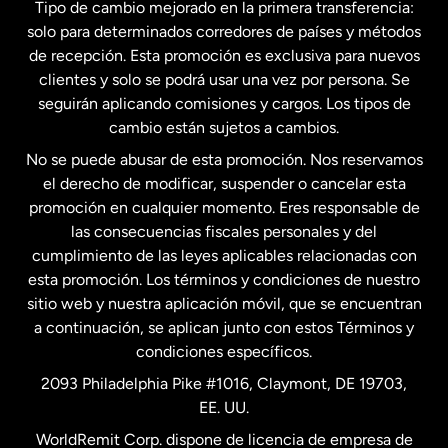
Tipo de cambio mejorado en la primera transferencia:
solo para determinados corredores de países y métodos
Estados Unidos
English
de recepción. Esta promoción es exclusiva para nuevos
clientes y solo se podrá usar una vez por persona. Se
seguirán aplicando comisiones y cargos. Los tipos de
Estados Unidos
Español
cambio están sujetos a cambios.
No se puede abusar de esta promoción. Nos reservamos
Francia
el derecho de modificar, suspender o cancelar esta
promoción en cualquier momento. Eres responsable de
las consecuencias fiscales personales y del
Malasia
cumplimiento de las leyes aplicables relacionadas con
esta promoción. Los términos y condiciones de nuestro
Nueva Zelanda
sitio web y nuestra aplicación móvil, que se encuentran
a continuación, se aplican junto con estos Términos y
condiciones específicos.
Países Bajos
2093 Philadelphia Pike #1016, Claymont, DE 19703,
EE. UU.
Reino Unido
WorldRemit Corp. dispone de licencia de empresa de