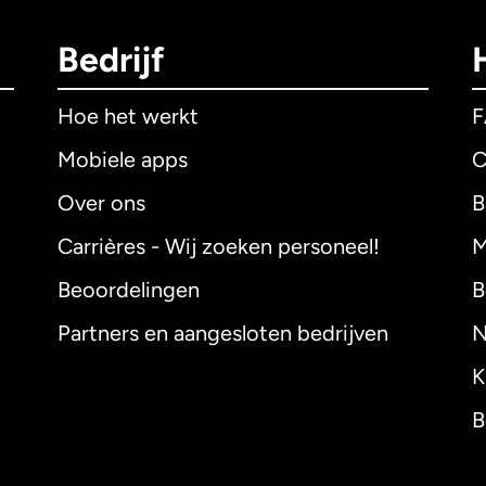
Bedrijf
Hoe het werkt
Mobiele apps
C
Over ons
B
Carrières - Wij zoeken personeel!
M
Beoordelingen
B
Partners en aangesloten bedrijven
N
K
B