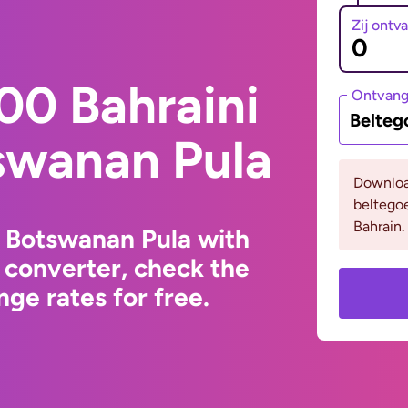
Zij ontv
00 Bahraini
Ontvan
Belteg
swanan Pula
Downloa
beltego
Bahrain.
o Botswanan Pula with
 converter, check the
ge rates for free.