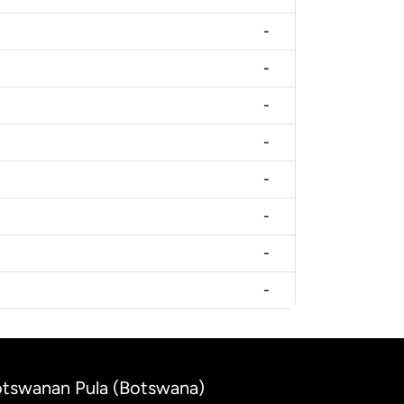
-
-
-
-
-
-
-
-
Botswanan Pula (Botswana)