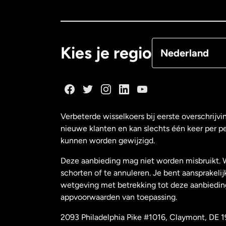
Canada
Françai
Denemarken
Kies je regio
Nederland
Duitsland
Frankrijk
Verbeterde wisselkoers bij eerste overschrijvi
nieuwe klanten en kan slechts één keer per p
Maleisië
kunnen worden gewijzigd.
Deze aanbieding mag niet worden misbruikt. 
Nederland
schorten of te annuleren. Je bent aansprakelij
wetgeving met betrekking tot deze aanbiedin
appvoorwaarden van toepassing.
Nieuw-Zeeland
2093 Philadelphia Pike #1016, Claymont, DE 1